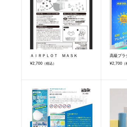
ＡＩＲＰＬＯＴ ＭＡＳＫ
高級プラ
¥2,700
¥2,700
（税込）
（